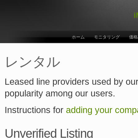
i
ホーム
モニタリング
価格
レンタル
Leased line providers used by our
popularity among our users.
Instructions for
adding your compa
Unverified Listing