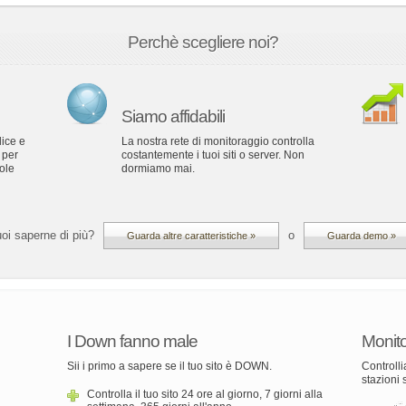
Perchè scegliere noi?
Siamo affidabili
lice e
La nostra rete di monitoraggio controlla
a per
costantemente i tuoi siti o server. Non
ole
dormiamo mai.
oi saperne di più?
o
Guarda altre caratteristiche »
Guarda demo »
I Down fanno male
Monito
Sii i primo a sapere se il tuo sito è DOWN.
Controlli
stazioni
Controlla il tuo sito 24 ore al giorno, 7 giorni alla