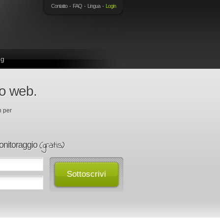
Contatto
FAQ
Lingua
Login
ng
to web.
n per
(gratis)
onitoraggio