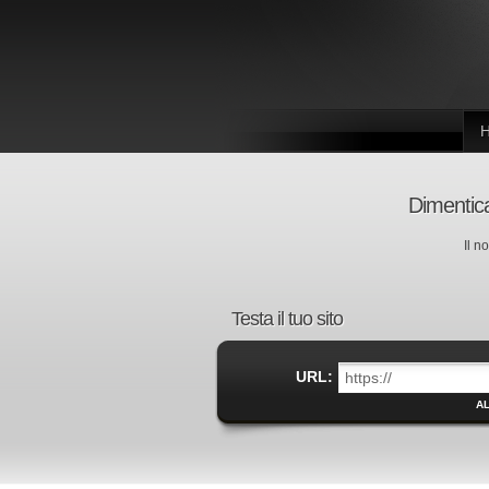
Dimentica
Il n
Testa il tuo sito
URL:
AL