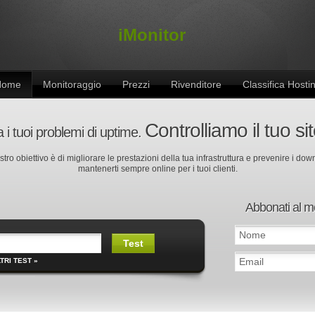
iMonitor
Home
Monitoraggio
Prezzi
Rivenditore
Classifica Hosti
Controlliamo il tuo si
 i tuoi problemi di uptime.
ostro obiettivo è di migliorare le prestazioni della tua infrastruttura e prevenire i dow
mantenerti sempre online per i tuoi clienti.
Abbonati al m
TRI TEST »