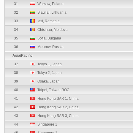
31
Warsaw, Poland
32
Siauliai, Lithuania
33
Iasi, Romania
34
Chisinau, Moldova
35
Sofia, Bulgaria
36
Moscow, Russia
Asia/Pacific
37
Tokyo 1, Japan
38
Tokyo 2, Japan
39
Osaka, Japan
40
Taipei, Taiwan ROC
41
Hong Kong SAR 1, China
42
Hong Kong SAR 2, China
43
Hong Kong SAR 3, China
44
Singapore 1
45
Singapore 2