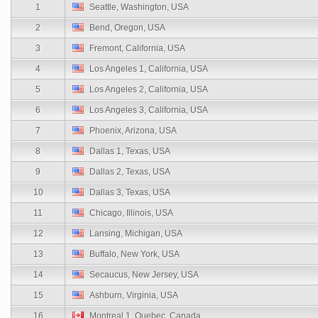
1
Seattle, Washington, USA
2
Bend, Oregon, USA
3
Fremont, California, USA
4
Los Angeles 1, California, USA
5
Los Angeles 2, California, USA
6
Los Angeles 3, California, USA
7
Phoenix, Arizona, USA
8
Dallas 1, Texas, USA
9
Dallas 2, Texas, USA
10
Dallas 3, Texas, USA
11
Chicago, Illinois, USA
12
Lansing, Michigan, USA
13
Buffalo, New York, USA
14
Secaucus, New Jersey, USA
15
Ashburn, Virginia, USA
16
Montreal 1, Quebec, Canada